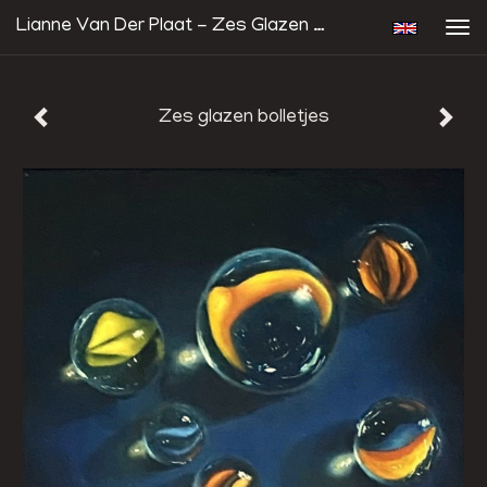
Lianne Van Der Plaat - Zes Glazen Bolletjes
Tog
navi
Zes glazen bolletjes