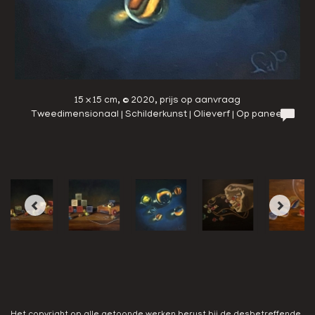
15 x 15 cm, © 2020, prijs op aanvraag
Tweedimensionaal | Schilderkunst | Olieverf | Op paneel
Het copyright op alle getoonde werken berust bij de desbetreffende