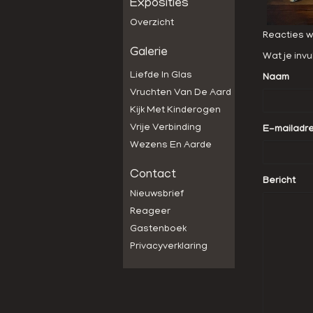
Exposities
Overzicht
Reacties w
Galerie
Wat je invu
Liefde In Glas
Naam
Vruchten Van De Aard
Kijk Met Kinderogen
Vrije Verbinding
E-mailadr
Wezens En Aarde
Contact
Bericht
Nieuwsbrief
Reageer
Gastenboek
Privacyverklaring