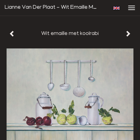
Lianne Van Der Plaat - Wit Emaille Met Koolrabi
Tog
navi
Wit emaille met koolrabi